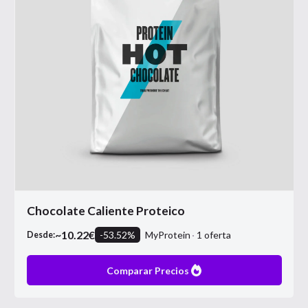
Chocolate Caliente Proteico
~
10.22
€
-
53.52
%
MyProtein
1
oferta
Desde:
Comparar Precios