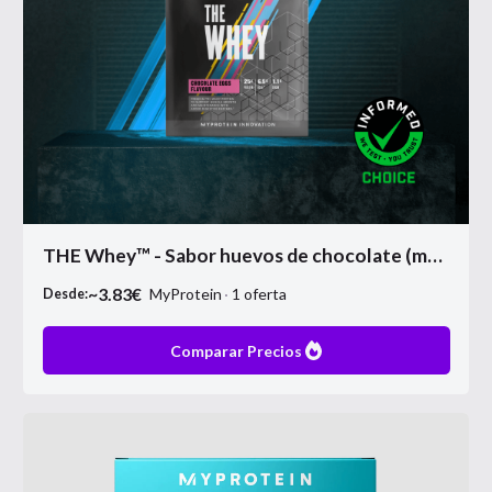
THE Whey™ - Sabor huevos de chocolate (muestra)
~
3.83
€
MyProtein
1
oferta
Desde:
Comparar Precios