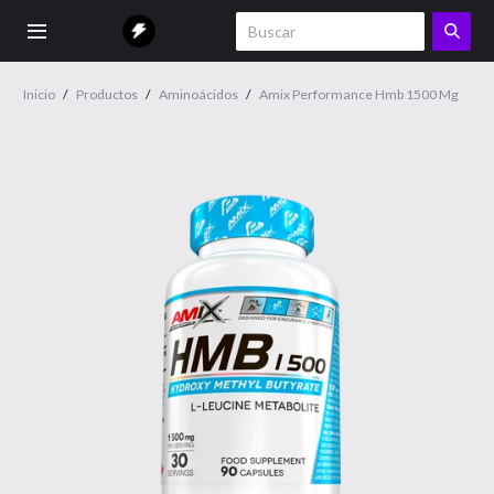
Inicio
/
Productos
/
Aminoácidos
/
Amix Performance Hmb 1500 Mg