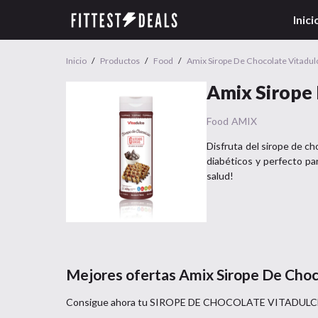
Inici
Inicio
/
Productos
/
Food
/
Amix Sirope De Chocolate Vitadul
Amix Sirope 
Food
AMIX
Disfruta del sirope de c
diabéticos y perfecto pa
salud!
Mejores ofertas
Amix Sirope De Choc
Consigue ahora tu
SIROPE DE CHOCOLATE VITADULC