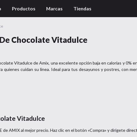
o
Productos
Marcas
Tiendas
ce
De Chocolate Vitadulce
hocolate Vitadulce de Amix, una excelente opción baja en calorías y 0% e
ra quienes cuidan su línea. Ideal para tus desayunos y postres, con meno
olate Vitadulce
E
de
AMIX
al mejor precio. Haz clic en el botón «Compra» y dirígete direc