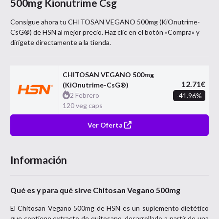
500mg Kionutrime Csg
Consigue ahora tu
CHITOSAN VEGANO 500mg (KiOnutrime-
CsG®)
de
HSN
al mejor precio. Haz clic en el botón «Compra» y
dirígete directamente a la tienda.
CHITOSAN VEGANO 500mg
12.71
€
(KiOnutrime-CsG®)
2 Febrero
-
41.96
%
120 veg caps
Ver Oferta
Información
Qué es y para qué sirve Chitosan Vegano 500mg
El Chitosan Vegano 500mg de HSN es un suplemento dietético
que contiene extracto de quitosano, desarrollado a partir de una