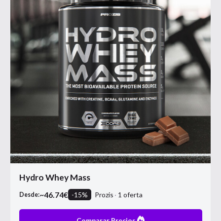
Hydro Whey Mass
~
46.74
€
-
15
%
Prozis
1
oferta
Desde:
Comparar Precios