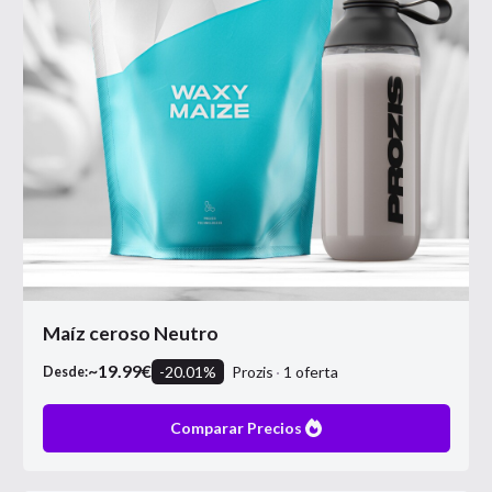
Maíz ceroso Neutro
~
19.99
€
-
20.01
%
Prozis
1
oferta
Desde:
Comparar Precios