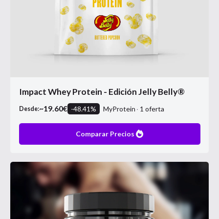
Impact Whey Protein - Edición Jelly Belly®
~
19.60
€
-
48.41
%
MyProtein
1
oferta
Desde:
Comparar Precios