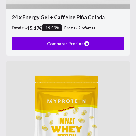
24 x Energy Gel + Caffeine Piña Colada
~
15.17
€
-
19.99
%
Prozis
2
ofertas
Desde:
Comparar Precios