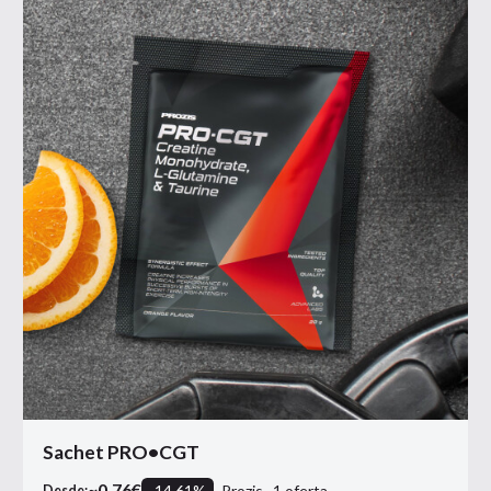
Sachet PRO•CGT
~
0.76
€
-
14.61
%
Prozis
1
oferta
Desde: