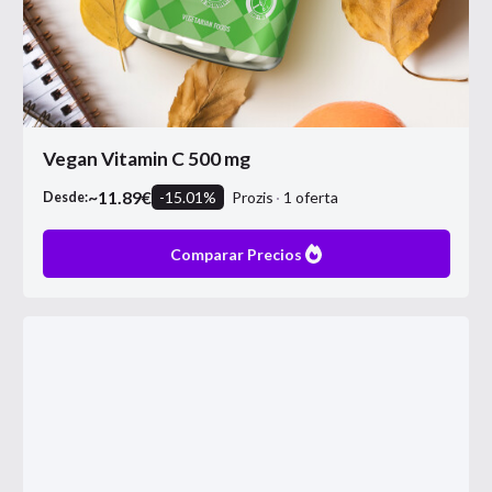
Vegan Vitamin C 500 mg
~
11.89
€
-
15.01
%
Prozis
1
oferta
Desde:
Comparar Precios