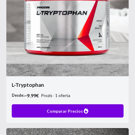
L-Tryptophan
~
9.99
€
Prozis
1
oferta
Desde:
Comparar Precios