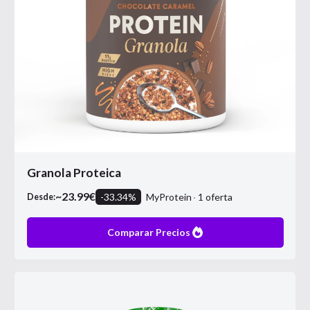
Granola Proteica
~
23.99
€
-
33.34
%
MyProtein
1
oferta
Desde:
Comparar Precios