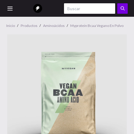
Inicio
/
Productos
/
Aminoácidos
/
Myprotein Bcaa Vegano En Polvo