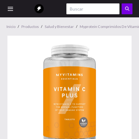
Inicio
/
Productos
/
Salud y Bienestar
/
Myprotein Comprimidos De Vitami