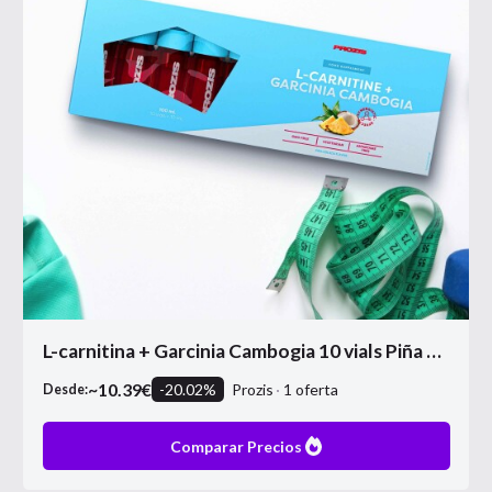
L-carnitina + Garcinia Cambogia 10 vials Piña colada Opportunity
~
10.39
€
-
20.02
%
Prozis
1
oferta
Desde:
Comparar Precios