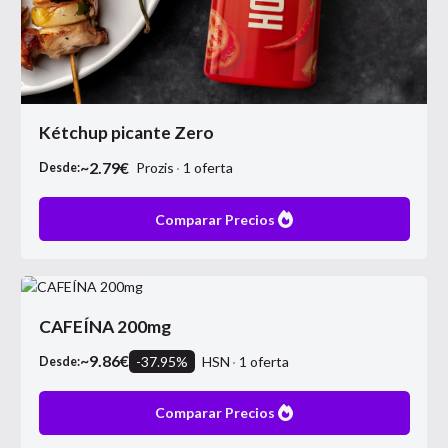
Kétchup picante Zero
~
2.79
€
Prozis
1
oferta
Desde:
Comparar Precios
CAFEÍNA 200mg
~
9.86
€
-
37.95
%
HSN
1
oferta
Desde:
Comparar Precios