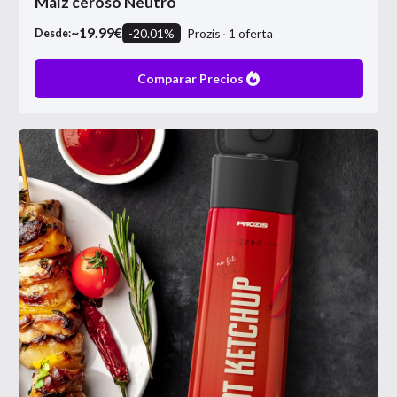
Maíz ceroso Neutro
~
19.99
€
-
20.01
%
Prozis
1
oferta
Desde:
Comparar Precios