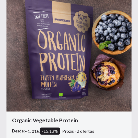
Organic Vegetable Protein
~
1.01
€
-
15.13
%
Prozis
2
ofertas
Desde: