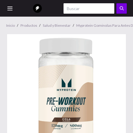
Inicio
/
Productos
/
Salud y Bienestar
/
Myprotein Gominolas Para Antes 