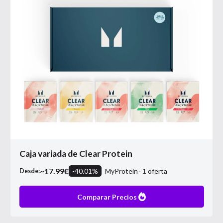
Caja variada de Clear Protein
~
17.99
€
-
40.01
%
MyProtein
1
oferta
Desde:
Comparar Precios