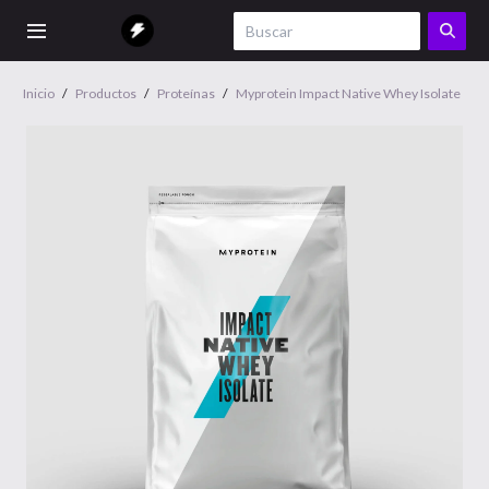
Inicio
/
Productos
/
Proteínas
/
Myprotein Impact Native Whey Isolate