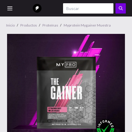
Inicio
/
Productos
/
Proteínas
/
Myprotein Mygainer Muestra