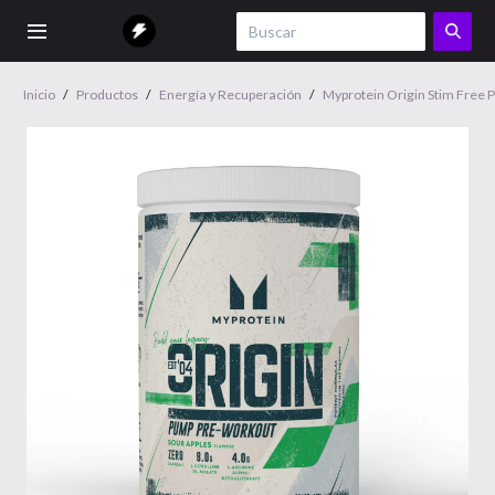
Inicio
/
Productos
/
Energía y Recuperación
/
Myprotein Origin Stim Free 