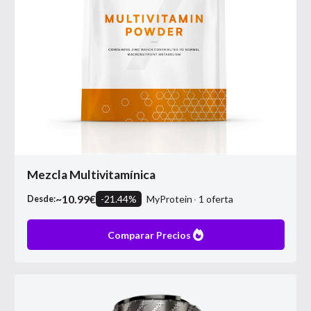
Mezcla Multivitamínica
~
10.99
€
-
21.44
%
MyProtein
1
oferta
Desde:
Comparar Precios