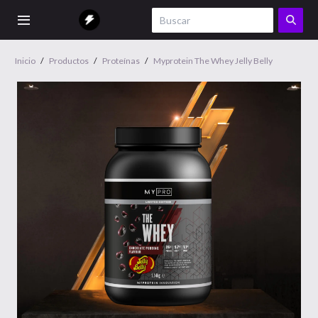
Inicio
/
Productos
/
Proteínas
/
Myprotein The Whey Jelly Belly