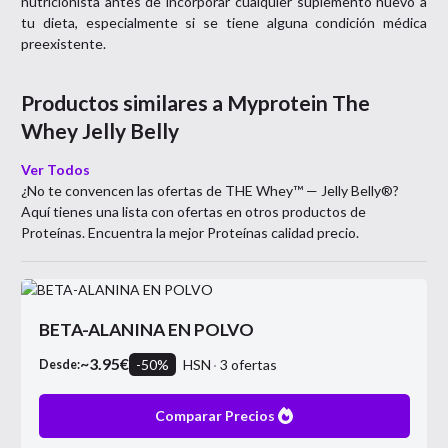
nutricionista antes de incorporar cualquier suplemento nuevo a
tu dieta, especialmente si se tiene alguna condición médica
preexistente.
Productos similares a
Myprotein The
Whey Jelly Belly
Ver Todos
¿No te convencen las ofertas de
THE Whey™ — Jelly Belly®
?
Aquí tienes una lista con ofertas en otros productos de
Proteínas
. Encuentra la mejor
Proteínas
calidad precio.
BETA-ALANINA EN POLVO
~
3.95
€
-
50
%
HSN
3
ofertas
Desde:
Comparar Precios