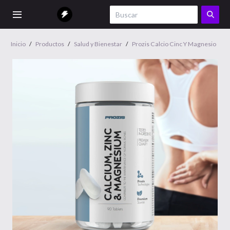
Inicio
/
Productos
/
Salud y Bienestar
/
Prozis Calcio Cinc Y Magnesio