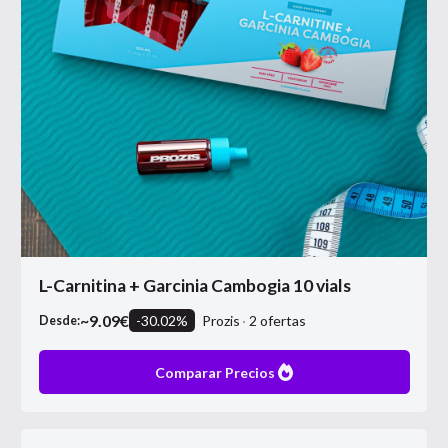
L-Carnitina + Garcinia Cambogia 10 vials
~
9.09
€
-
30.02
%
Prozis
2
ofertas
Desde:
Comparar Precios