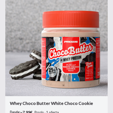
Whey Choco Butter White Choco Cookie
~
7.99
€
Prozis
1
oferta
Desde: