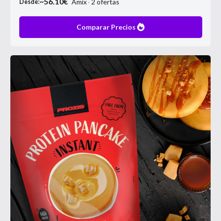
~
56.10
€
Amix
2
ofertas
Desde:
Comparar Precios