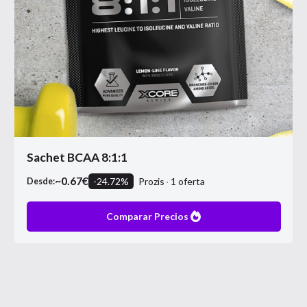
Sachet BCAA 8:1:1
~
0.67
€
-
24.72
%
Prozis
1
oferta
Desde:
Comparar Precios