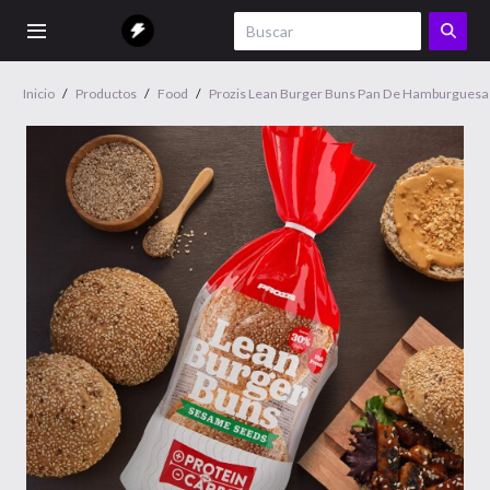
Inicio
/
Productos
/
Food
/
Prozis Lean Burger Buns Pan De Hamburguesa