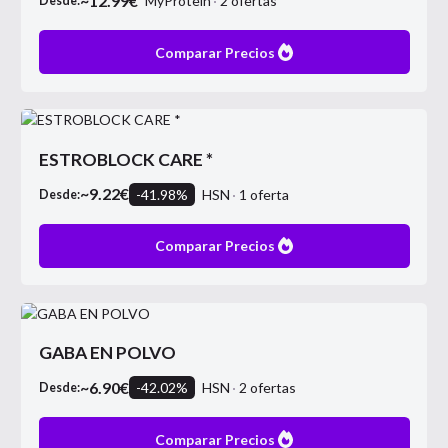
~
12.99
€
MyProtein
2
ofertas
Desde:
Comparar Precios
ESTROBLOCK CARE *
~
9.22
€
-
41.98
%
HSN
1
oferta
Desde:
Comparar Precios
GABA EN POLVO
~
6.90
€
-
42.02
%
HSN
2
ofertas
Desde:
Comparar Precios