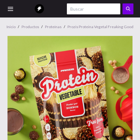
Inicio
/
Productos
/
Proteínas
/
Prozis Proteina Vegetal Freaking Good