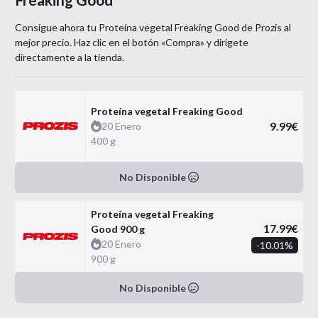
Consigue ahora tu
Proteína vegetal Freaking Good
de
Prozis
al
mejor precio. Haz clic en el botón «Compra» y dirígete
directamente a la tienda.
Proteína vegetal Freaking Good
9.99
€
20 Enero
400 g
No Disponible
Proteína vegetal Freaking
17.99
€
Good 900 g
20 Enero
-
10.01
%
900 g
No Disponible