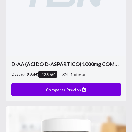
D-AA (ÁCIDO D-ASPÁRTICO) 1000mg COMPLEX
~
9.64
€
-
42.96
%
HSN
1
oferta
Desde:
Comparar Precios