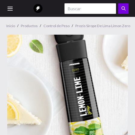
Inicio
/
Productos
/
Control de Peso
/
Prozis Sirope De Lima Limon Zero