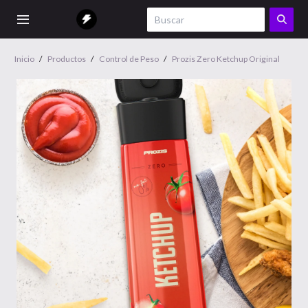
Inicio
/
Productos
/
Control de Peso
/
Prozis Zero Ketchup Original