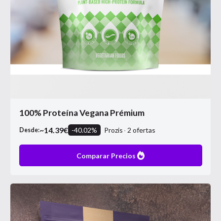
100% Proteína Vegana Prémium
~
14.39
€
-
40.02
%
Prozis
2
ofertas
Desde:
Comparar Precios