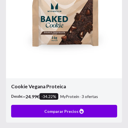
Cookie Vegana Proteica
~
24.99
€
-
34.22
%
MyProtein
3
ofertas
Desde:
Comparar Precios