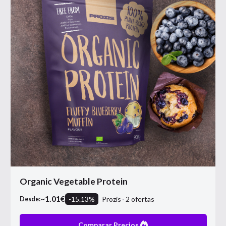
Organic Vegetable Protein
~
1.01
€
-
15.13
%
Prozis
2
ofertas
Desde:
Comparar Precios