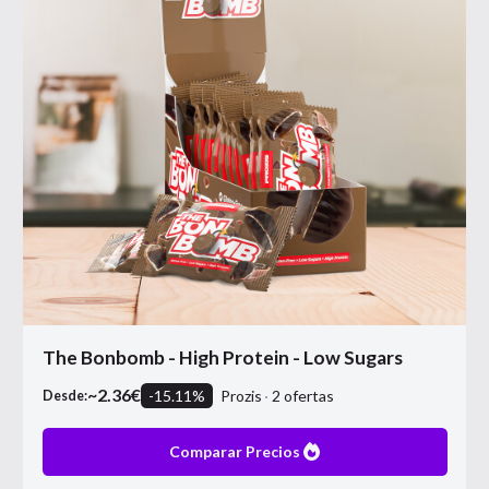
The Bonbomb - High Protein - Low Sugars
~
2.36
€
-
15.11
%
Prozis
2
ofertas
Desde:
Comparar Precios