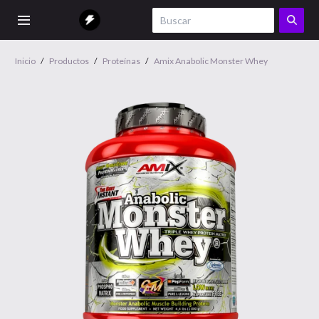
Inicio
/
Productos
/
Proteínas
/
Amix Anabolic Monster Whey