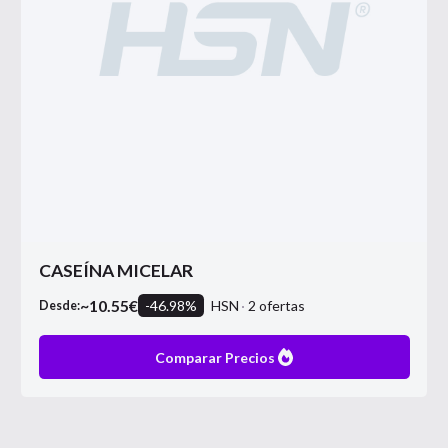
CASEÍNA MICELAR
~
10.55
€
-
46.98
%
HSN
2
ofertas
Desde:
Comparar Precios