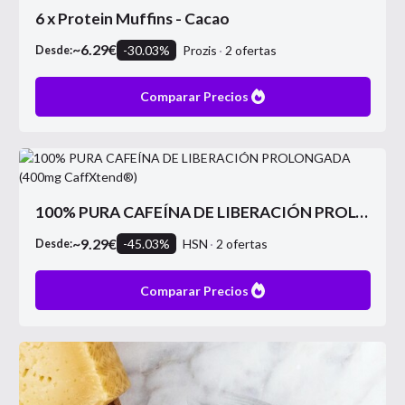
6 x Protein Muffins - Cacao
~
6.29
€
-
30.03
%
Prozis
2
ofertas
Desde:
Comparar Precios
100% PURA CAFEÍNA DE LIBERACIÓN PROLONGADA (400mg CaffXtend®)
~
9.29
€
-
45.03
%
HSN
2
ofertas
Desde:
Comparar Precios