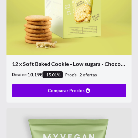
12 x Soft Baked Cookie - Low sugars - Chocolate blanco
~
10.19
€
-
15.01
%
Prozis
2
ofertas
Desde:
Comparar Precios